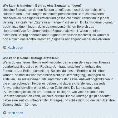
Wie kann ich meinem Beitrag eine Signatur anfügen?
Um eine Signatur an deinen Beitrag anzufügen, musst du zunächst eine
solche in den Einstellungen in deinem persönlichen Bereich entwerfen.
Nachdem du die Signatur erstellt und gespeichert hast, kannst du in jedem
Beitrag das Kästchen „Signatur anhängen“ aktivieren. Du kannst eine Signatur
auch hinzufügen, indem du in deinem persönlichen Bereich das
standardmäßige Anhängen deiner Signatur aktivierst. Wenn du einen
einzelnen Beitrag dennoch ohne Signatur verfassen möchtest, so kannst du
dort einfach das Kontrollkästchen „Signatur anhängen“ wieder deaktivieren.
Nach oben
Wie kann ich eine Umfrage erstellen?
Wenn du ein neues Thema eröffnest oder den ersten Beitrag eines Themas
bearbeitest, findest du ein Register „Umfrage erstellen“ unterhalb des
Formulars zur Beitragserstellung. Solltest du diesen Bereich nicht sehen
können, so hast du wahrscheinlich nicht die Berechtigung, Umfragen zu
erstellen. Du solltest einen Titel und mindestens zwei Antwortmöglichkeiten in
die entsprechenden Felder eingeben und dabei sicherstellen, dass jede
Antwortmöglichkeit in einer eigenen Zeile steht. Du kannst auch unter
„Auswahlmöglichkeiten pro Benutzer“ festlegen, wie viele Optionen ein
Benutzer auswählen kann, welches Zeitlimit für die Umfrage gilt (0 bedeutet
dabei eine zeitlich unbegrenzte Umfrage) und schließlich, ob die Benutzer ihre
Stimme ändern können.
Nach oben