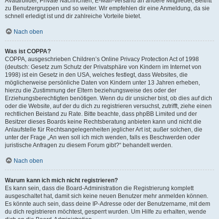
Avatarbilder, Private Nachrichten, E-Mail-Versand an andere Mitglieder, Beitritt
zu Benutzergruppen und so weiter. Wir empfehlen dir eine Anmeldung, da sie
schnell erledigt ist und dir zahlreiche Vorteile bietet.
Nach oben
Was ist COPPA?
COPPA, ausgeschrieben Children’s Online Privacy Protection Act of 1998
(deutsch: Gesetz zum Schutz der Privatsphäre von Kindern im Internet von
1998) ist ein Gesetz in den USA, welches festlegt, dass Websites, die
möglicherweise persönliche Daten von Kindern unter 13 Jahren erheben,
hierzu die Zustimmung der Eltern beziehungsweise des oder der
Erziehungsberechtigten benötigen. Wenn du dir unsicher bist, ob dies auf dich
oder die Website, auf der du dich zu registrieren versuchst, zutrifft, ziehe einen
rechtlichen Beistand zu Rate. Bitte beachte, dass phpBB Limited und der
Besitzer dieses Boards keine Rechtsberatung anbieten kann und nicht die
Anlaufstelle für Rechtsangelegenheiten jeglicher Art ist; außer solchen, die
unter der Frage „An wen soll ich mich wenden, falls es Beschwerden oder
juristische Anfragen zu diesem Forum gibt?“ behandelt werden.
Nach oben
Warum kann ich mich nicht registrieren?
Es kann sein, dass die Board-Administration die Registrierung komplett
ausgeschaltet hat, damit sich keine neuen Benutzer mehr anmelden können.
Es könnte auch sein, dass deine IP-Adresse oder der Benutzername, mit dem
du dich registrieren möchtest, gesperrt wurden. Um Hilfe zu erhalten, wende