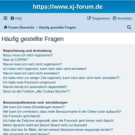
https://www.xj-forum.de
FAQ
Registrieren
Anmelden
S
Foren-Übersicht
Häufig gestellte Fragen
u
Häufig gestellte Fragen
c
h
Registrierung und Anmeldung
Wozu muss ich mich registrieren?
e
Was ist COPPA?
Warum kann ich mich nicht registrieren?
Ich habe mich registriert, kann mich aber nicht anmelden!
Warum kann ich mich nicht anmelden?
Ich habe mich vor einiger Zeit registriert, kann mich aber nicht mehr anmelden?!
Ich habe mein Passwort vergessen!
Warum werde ich automatisch abgemeldet?
Wozu ist die Funktion „Alle Cookies löschen“?
Benutzerpräferenzen und -einstellungen
Wie kann ich meine Einstellungen ändern?
Wie kann ich verhindern, dass mein Benutzername in der Online-Liste auftaucht?
Die Forenuhr geht falsch!
Ich habe die Zeitzone eingestellt, aber die Forenuhr geht immer noch falsch!
Meine Sprache steht auf diesem Board nicht zur Auswahl!
Was sind das für Bilder, die bei meinem Benutzernamen angezeigt werden?
Wie verwende ich einen Avatar?