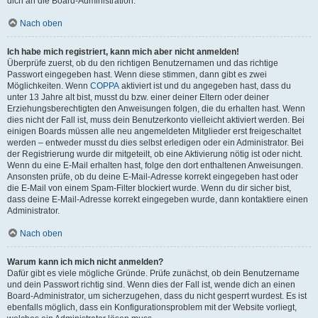
dich an die Board-Administration.
Nach oben
Ich habe mich registriert, kann mich aber nicht anmelden!
Überprüfe zuerst, ob du den richtigen Benutzernamen und das richtige
Passwort eingegeben hast. Wenn diese stimmen, dann gibt es zwei
Möglichkeiten. Wenn
COPPA
aktiviert ist und du angegeben hast, dass du
unter 13 Jahre alt bist, musst du bzw. einer deiner Eltern oder deiner
Erziehungsberechtigten den Anweisungen folgen, die du erhalten hast. Wenn
dies nicht der Fall ist, muss dein Benutzerkonto vielleicht aktiviert werden. Bei
einigen Boards müssen alle neu angemeldeten Mitglieder erst freigeschaltet
werden – entweder musst du dies selbst erledigen oder ein Administrator. Bei
der Registrierung wurde dir mitgeteilt, ob eine Aktivierung nötig ist oder nicht.
Wenn du eine E-Mail erhalten hast, folge den dort enthaltenen Anweisungen.
Ansonsten prüfe, ob du deine E-Mail-Adresse korrekt eingegeben hast oder
die E-Mail von einem Spam-Filter blockiert wurde. Wenn du dir sicher bist,
dass deine E-Mail-Adresse korrekt eingegeben wurde, dann kontaktiere einen
Administrator.
Nach oben
Warum kann ich mich nicht anmelden?
Dafür gibt es viele mögliche Gründe. Prüfe zunächst, ob dein Benutzername
und dein Passwort richtig sind. Wenn dies der Fall ist, wende dich an einen
Board-Administrator, um sicherzugehen, dass du nicht gesperrt wurdest. Es ist
ebenfalls möglich, dass ein Konfigurationsproblem mit der Website vorliegt,