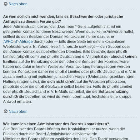
Nach oben
An wen soll ich mich wenden, falls es Beschwerden oder juristische
Anfragen zu diesem Forum gibt?
Jeder Administrator, der auf der „Das Team“-Seite aufgeführt ist, ist ein
geeigneter Kontakt für deine Beschwerde. Wenn du so keine Antwort erhältst,
solltest du den Besitzer der Domain kontaktieren (führe dazu eine
„WHOIS“-Abfrage
durch) oder — falls diese Seite bei einem kostenlosen
Webhoster wie z. B. Yahoo!, free.fr, funpic.de usw. liegt — den Support oder
den Abuse-Kontakt des betreffenden Dienstes. Bitte beachte, dass phpBB
Limited (phpBB.com) und phpBB Deutschland e. V. (phpBB.de)
absolut keinen
Einfluss
auf die Benutzung oder den oder die Benutzer der Forensoftware
haben und dafür in keiner Weise zur Verantwortung herangezogen werden
können. Kontaktiere daher nie phpBB Limited oder phpBB Deutschland e. V. in
Zusammenhang mit jeglichen juristischen Fragen (Unterlassungserklärungen,
Haftungsfragen usw.), die
sich nicht direkt
auf die Websiten phpbb.com,
phpbb.de oder die phpBB-Software selbst beziehen. Falls du phpBB Limited
oder phpBB Deutschland e. V. E-Mails schreibst, die die
Softwarenutzung
durch Dritte
betreffen, so wirst du, wenn überhaupt, höchstens eine knappe
Antwort erhalten.
Nach oben
Wie kann ich einen Administrator des Boards kontaktieren?
Alle Benutzer des Boards können das Kontaktformular nutzen, wenn die
Funktion durch die Board-Administration aktiviert wurde.
Mitglieder des Boards können zusätzlich den Link „Das Team“ verwenden.