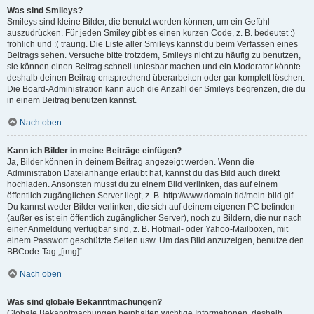
Was sind Smileys?
Smileys sind kleine Bilder, die benutzt werden können, um ein Gefühl
auszudrücken. Für jeden Smiley gibt es einen kurzen Code, z. B. bedeutet :)
fröhlich und :( traurig. Die Liste aller Smileys kannst du beim Verfassen eines
Beitrags sehen. Versuche bitte trotzdem, Smileys nicht zu häufig zu benutzen,
sie können einen Beitrag schnell unlesbar machen und ein Moderator könnte
deshalb deinen Beitrag entsprechend überarbeiten oder gar komplett löschen.
Die Board-Administration kann auch die Anzahl der Smileys begrenzen, die du
in einem Beitrag benutzen kannst.
Nach oben
Kann ich Bilder in meine Beiträge einfügen?
Ja, Bilder können in deinem Beitrag angezeigt werden. Wenn die
Administration Dateianhänge erlaubt hat, kannst du das Bild auch direkt
hochladen. Ansonsten musst du zu einem Bild verlinken, das auf einem
öffentlich zugänglichen Server liegt, z. B. http://www.domain.tld/mein-bild.gif.
Du kannst weder Bilder verlinken, die sich auf deinem eigenen PC befinden
(außer es ist ein öffentlich zugänglicher Server), noch zu Bildern, die nur nach
einer Anmeldung verfügbar sind, z. B. Hotmail- oder Yahoo-Mailboxen, mit
einem Passwort geschützte Seiten usw. Um das Bild anzuzeigen, benutze den
BBCode-Tag „[img]“.
Nach oben
Was sind globale Bekanntmachungen?
Globale Bekanntmachungen beinhalten wichtige Informationen, deshalb